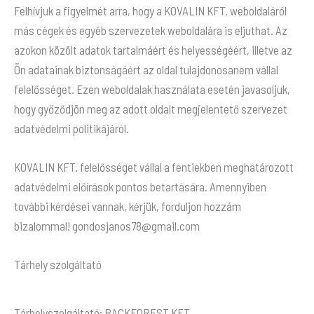
Felhívjuk a figyelmét arra, hogy a KOVALIN KFT. weboldaláról
más cégek és egyéb szervezetek weboldalára is eljuthat. Az
azokon közölt adatok tartalmáért és helyességéért, illetve az
Ön adatainak biztonságáért az oldal tulajdonosanem vállal
felelősséget. Ezen weboldalak használata esetén javasoljuk,
hogy győződjön meg az adott oldalt megjelentető szervezet
adatvédelmi politikájáról.
KOVALIN KFT. felelősséget vállal a fentiekben meghatározott
adatvédelmi előírások pontos betartására. Amennyiben
további kérdései vannak, kérjük, forduljon hozzám
bizalommal! gondosjanos78@gmail.com
Tárhely szolgáltató
Tárhelyszolgáltató: RACKFOREST KFT.