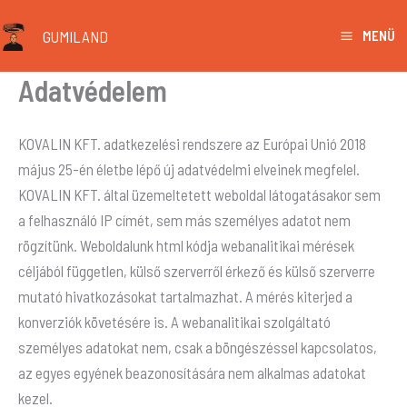
Skip
GUMILAND
MENÜ
to
content
Adatvédelem
KOVALIN KFT. adatkezelési rendszere az Európai Unió 2018
május 25-én életbe lépő új adatvédelmi elveinek megfelel.
KOVALIN KFT. által üzemeltetett weboldal látogatásakor sem
a felhasználó IP címét, sem más személyes adatot nem
rögzítünk. Weboldalunk html kódja webanalitikai mérések
céljából független, külső szerverről érkező és külső szerverre
mutató hivatkozásokat tartalmazhat. A mérés kiterjed a
konverziók követésére is. A webanalitikai szolgáltató
személyes adatokat nem, csak a böngészéssel kapcsolatos,
az egyes egyének beazonosítására nem alkalmas adatokat
kezel.