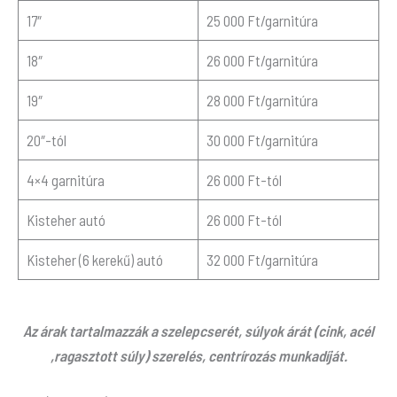
17″
25 000 Ft/garnitúra
18″
26 000 Ft/garnitúra
19″
28 000 Ft/garnitúra
20″-tól
30 000 Ft/garnitúra
4×4 garnitúra
26 000 Ft-tól
Kisteher autó
26 000 Ft-tól
Kisteher (6 kerekű) autó
32 000 Ft/garnitúra
Az árak tartalmazzák a szelepcserét, súlyok árát (cink, acél
,ragasztott súly) szerelés, centrírozás munkadíját.