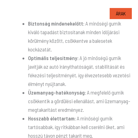
ÁRAK
Biztonság mindenekelőtt:
A minőségi gumik
kiváló tapadást biztosítanak minden időjárási
körülmény között, csökkentve a balesetek
kockázatát.
Optimális teljesítmény:
A jó minőségű gumik
javítják az autó irányíthatóságát, stabilitását és
fékezési teljesítményét, így élvezetesebb vezetési
élményt nyújtanak.
Üzemanyag-hatékonyság:
A megfelelő gumik
csökkentik a gördülési ellenállást, ami üzemanyag-
megtakarítást eredményez.
Hosszabb élettartam:
A minőségi gumik
tartósabbak, így ritkábban kell cserélni őket, ami
hosszú távon pénzt takarít meg.