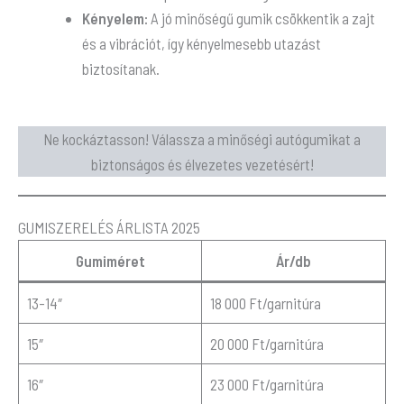
Kényelem:
A jó minőségű gumik csökkentik a zajt
és a vibrációt, így kényelmesebb utazást
biztosítanak.
Ne kockáztasson! Válassza a minőségi autógumikat a
biztonságos és élvezetes vezetésért!
GUMISZERELÉS ÁRLISTA 2025
Gumiméret
Ár/db
13-14″
18 000 Ft/garnitúra
15″
20 000 Ft/garnitúra
16″
23 000 Ft/garnitúra