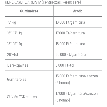
KERÉKCSERE ÁRLISTA (centrírozás, kerékcsere)
Gumiméret
Ár/db
15″-ig
16 000 Ft/garnitúra
16″-17″-ig
17 000 Ft/garnitúra
18″-19″-ig
18 000 Ft/garnitúra
20″-tól
20 000 Ft/garnitúra
Defektjavítás
8 000 Ft-tól
15 000 Ft/garnitúra/szezon
Gumitárolás
(6 hónap)
17 000 Ft/garnitúra/szezon
SUV és TGK esetén
(6 hónap)